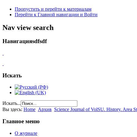
Пропустить и перейти к материалам
Перейти к Главной навигации и Войти
Nav view search
Навигацияsdfsdf
Искать
Искать...
Вы здесь:
Home
Архив
Science Journal of VolSU. History. Area St
Главное меню
О журнале