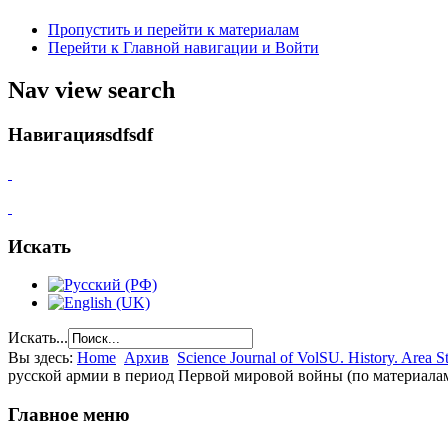
Пропустить и перейти к материалам
Перейти к Главной навигации и Войти
Nav view search
Навигацияsdfsdf
Искать
Искать...
Вы здесь:
Home
Архив
Science Journal of VolSU. History. Area St
русской армии в период Первой мировой войны (по материала
Главное меню