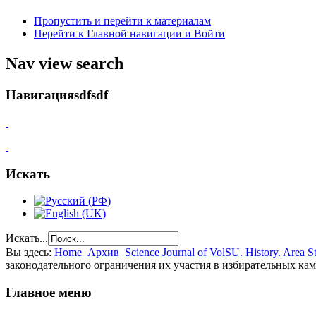
Пропустить и перейти к материалам
Перейти к Главной навигации и Войти
Nav view search
Навигацияsdfsdf
Искать
Искать...
Вы здесь:
Home
Архив
Science Journal of VolSU. History. Area St
законодательного ограничения их участия в избирательных кам
Главное меню