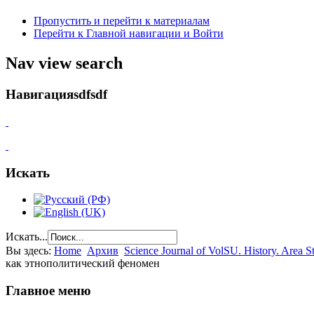
Пропустить и перейти к материалам
Перейти к Главной навигации и Войти
Nav view search
Навигацияsdfsdf
Искать
Искать...
Вы здесь:
Home
Архив
Science Journal of VolSU. History. Area St
как этнополитический феномен
Главное меню