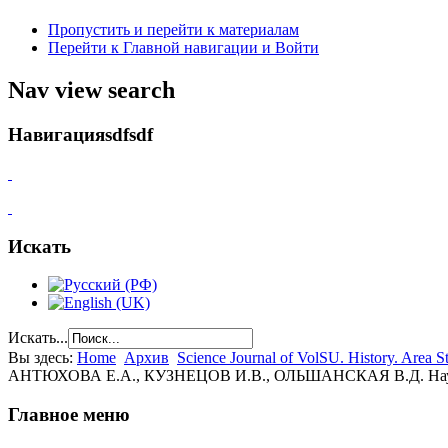
Пропустить и перейти к материалам
Перейти к Главной навигации и Войти
Nav view search
Навигацияsdfsdf
Искать
Искать...
Вы здесь:
Home
Архив
Science Journal of VolSU. History. Area St
АНТЮХОВА Е.А., КУЗНЕЦОВ И.В., ОЛЬШАНСКАЯ В.Д. Научная д
Главное меню